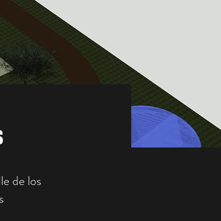
s
le de los
s